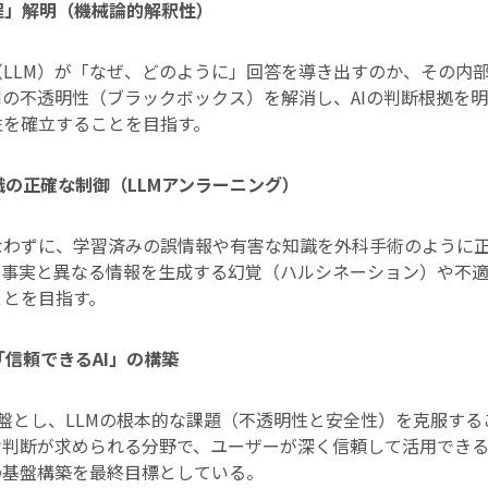
過程」解明（機械論的解釈性）
LLM）が「なぜ、どのように」回答を導き出すのか、その内
Mの不透明性（ブラックボックス）を解消し、AIの判断根拠を
性を確立することを目指す。
知識の正確な制御（LLMアンラーニング）
なわずに、学習済みの誤情報や有害な知識を外科手術のように
が事実と異なる情報を生成する幻覚（ハルシネーション）や不
ことを目指す。
「信頼できるAI」の構築
盤とし、LLMの根本的な課題（不透明性と安全性）を克服する
な判断が求められる分野で、ユーザーが深く信頼して活用でき
の基盤構築を最終目標としている。