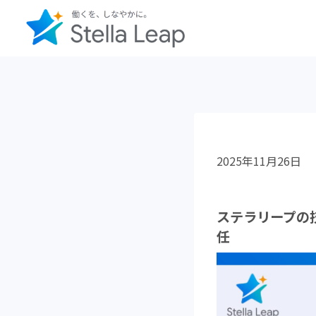
内
容
を
ス
キ
ッ
プ
2025年11月26日
ステラリープの
任