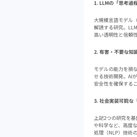
1. LLMの「思考
大規模言語モデル（
解読する研究。LL
高い透明性と信頼
2. 有害・不要な
モデルの能力を損
せる技術開発。AI
安全性を確保する
3. 社会実装可能な
上記2つの研究を基
や科学など、高度
処理（NLP）技術