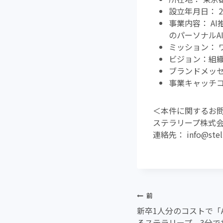
設立年月日： 2
事業内容： A
のパーソナルA
ミッション： 
ビジョン：組
ブランドメッセージ
事業キャッチコピ
＜本件に関するお
ステラリープ株式
連絡先： info@stella
投
前
新卒1人分のコストで「
稿
るステラリープ、3分で