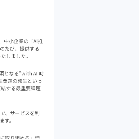
と、中小企業の「AI推
このたび、提供する
いたしました。
る”with AI 時
理問題の発生といっ
直結する最重要課題
とで、サービスを利
ます。
革に取り組める」環