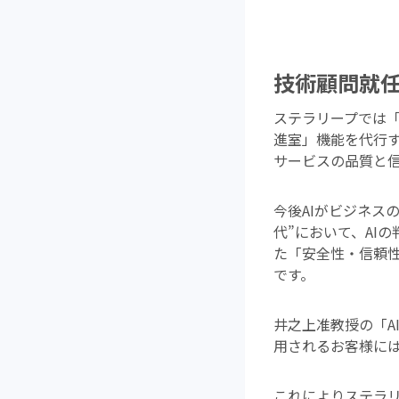
技術顧問就
ステラリープでは「”
進室」機能を代行す
サービスの品質と
今後AIがビジネスの
代”において、AI
た「安全性・信頼
です。
井之上准教授の「A
用されるお客様には
これによりステラリ