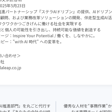
025年5月23日
I推進パートナーシップ『ステラAIドリブン』の提供、AIドリブ
I顧問、および業務改革ソリューションの開発、伴走型生成AI
ワクワクかつごきげんに働ける社会を実現する
織と個人の可能性を引き出し、持続可能な価値を創造する
：Inspire Your Potential / 働くを、しなやかに。
ー：”with AI 時代” への変革を。
問い合わせ＞
会社
leap.co.jp
AI推進部門」を丸ごと代行す
優秀な人材を“事務作業”か
わかる『あなたの会社のAI組
なす専門チームが知的