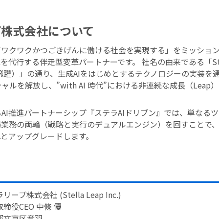
プ株式会社について
「ワクワクかつごきげんに働ける社会を実現する」をミッショ
能を代行する伴走型変革パートナーです。 社名の由来である「Ste
（飛躍）」の通り、生成AIをはじめとするテクノロジーの実装を
ルを解放し、”with AI 時代”における非連続な成長（Lea
AI推進パートナーシップ『ステラAIドリブン』では、単なる
業務の両輪（戦略と実行のデュアルエンジン）を回すことで、
へとアップグレードします。
プ株式会社 (Stella Leap Inc.)
締役CEO 中條 優
都文京区音羽