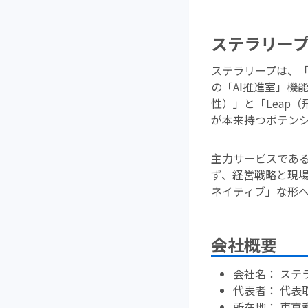
ステラリー
ステラリープは、
の「AI推進室」機
性）」と「Leap
が本来持つポテンシャ
主力サービスである
ず、経営戦略と現場
ネイティブ」な形
会社概要
会社名： ステラリー
代表者： 代表取
所在地： 東京