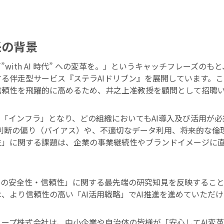
任の背景
with AI 時代” への変革を。」というキャッチフレーズのも
る伴走型サービス『ステラAIドリブン』を展開しています。
信頼性を飛躍的に高めるため、井之上准教授を顧問として招聘
「インフラ」となり、どの組織においてもAI導入及び活用が必須とな
の判断の偏り（バイアス）や、不適切なデータ利用、将来的な倫
性」に関する課題は、企業の事業継続性やブランドイメージに
Iの安全性・信頼性」に関する最先端の研究知見を反映するこ
、より信頼性の高い「AI活用戦略」でAI推進を進めていただけ
ープ株式会社は、中小企業や自治体の皆様が「安心してAI変