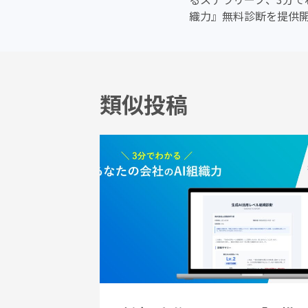
ナ
織力』無料診断を提供
ビ
ゲ
類似投稿
ー
シ
ョ
ン